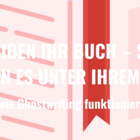
IBEN IHR BUCH – 
N ES UNTER IHREM
 wie Ghostwriting funktionier