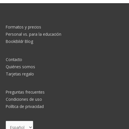
a
r
p
Formatos y precios
o
Personal vs. para la educación
r
BookBildr Blog
:
Contacto
Quiénes somos
Tarjetas regalo
Preguntas frecuentes
Condiciones de uso
Política de privacidad
Elegir