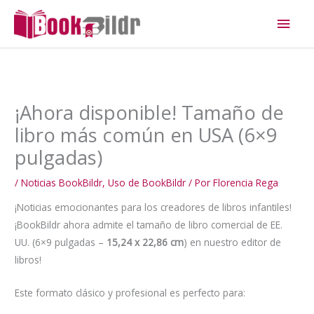
Ir
Men
al
princ
contenido
¡Ahora disponible! Tamaño de
libro más común en USA (6×9
pulgadas)
/
Noticias BookBildr
,
Uso de BookBildr
/ Por
Florencia Rega
¡Noticias emocionantes para los creadores de libros infantiles!
¡BookBildr ahora admite el tamaño de libro comercial de EE.
UU. (6×9 pulgadas –
15,24 x 22,86 cm
) en nuestro editor de
libros!
Este formato clásico y profesional es perfecto para: