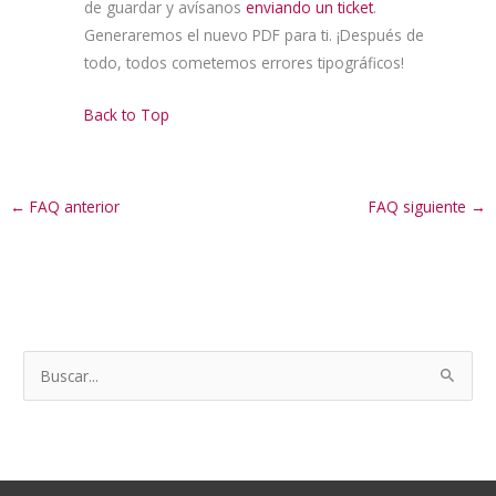
de guardar y avísanos
enviando un ticket
.
Generaremos el nuevo PDF para ti. ¡Después de
todo, todos cometemos errores tipográficos!
Back to Top
←
FAQ anterior
FAQ siguiente
→
B
u
s
c