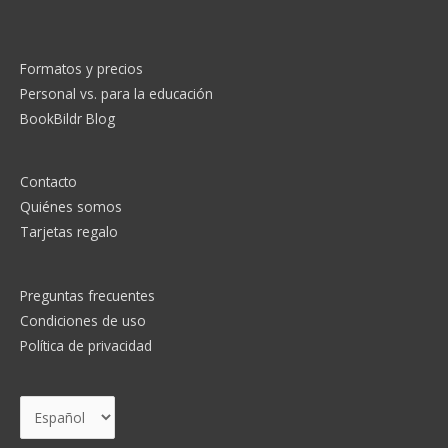
a
r
p
Formatos y precios
o
Personal vs. para la educación
r
BookBildr Blog
:
Contacto
Quiénes somos
Tarjetas regalo
Preguntas frecuentes
Condiciones de uso
Política de privacidad
Elegir
un