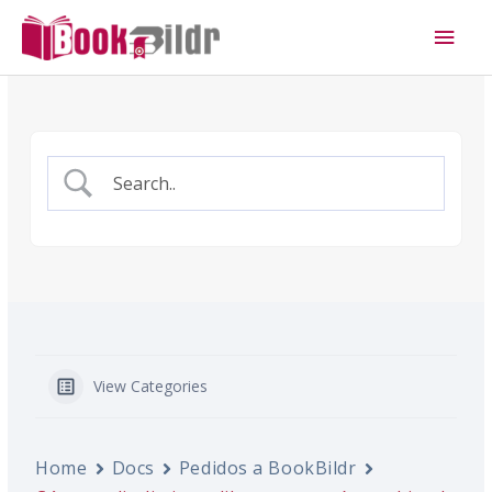
Ir
Men
al
princ
contenido
View Categories
Home
Docs
Pedidos a BookBildr