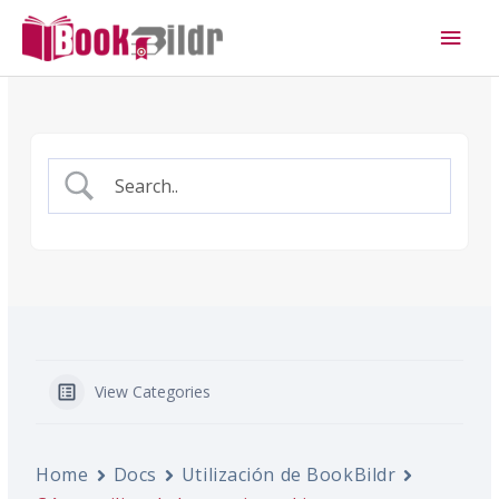
Ir
Men
al
princ
contenido
View Categories
Home
Docs
Utilización de BookBildr